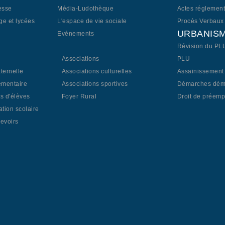
esse
Média-Ludothèque
Actes réglement
ge et lycées
L'espace de vie sociale
Procès Verbaux
URBANIS
S
Evènements
Révision du PL
Associations
PLU
ternelle
Associations culturelles
Assainissement
émentaire
Associations sportives
Démarches déma
s d'élèves
Foyer Rural
Droit de préemp
ation scolaire
evoirs