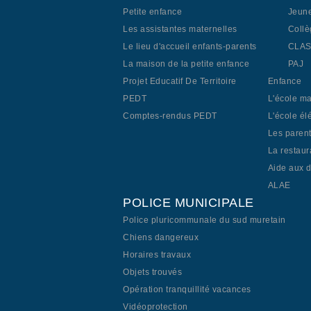
Petite enfance
Jeun
Les assistantes maternelles
Collè
Le lieu d'accueil enfants-parents
CLA
La maison de la petite enfance
PAJ
Projet Educatif De Territoire
Enfance
PEDT
L'école ma
Comptes-rendus PEDT
L'école él
Les parent
La restaur
Aide aux d
ALAE
POLICE MUNICIPALE
Police pluricommunale du sud muretain
Chiens dangereux
Horaires travaux
Objets trouvés
Opération tranquillité vacances
Vidéoprotection