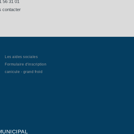
1 56 31 01
 contacter
Les aides sociales
Formulaire d'inscription
canicule - grand froid
MUNICIPAL