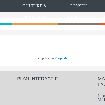
CULTURE &
CONSEIL
CCAS
JEUNESSE
MUNICIPAL
U
sse
>
Evènements
Propulsé par
iCagenda
PLAN INTERACTIF
MA
LA
1 pl
3141