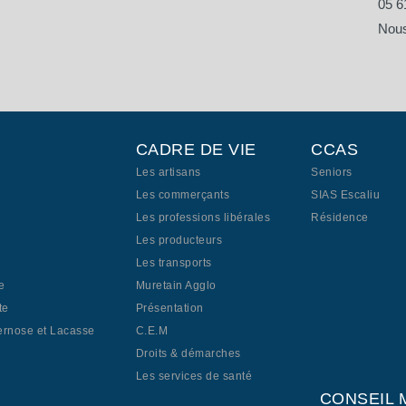
05 6
Nous
CADRE DE VIE
CCAS
Les artisans
Seniors
Les commerçants
SIAS Escaliu
Les professions libérales
Résidence
Les producteurs
Les transports
e
Muretain Agglo
te
Présentation
ernose et Lacasse
C.E.M
Droits & démarches
Les services de santé
CONSEIL 