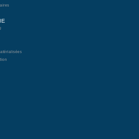
aires
ME
U
térialisées
tion