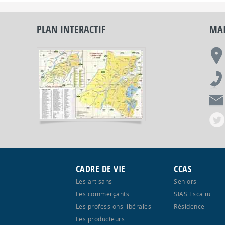
PLAN INTERACTIF
MAI
CADRE DE VIE
CCAS
Les artisans
Seniors
Les commerçants
SIAS Escaliu
Les professions libérales
Résidence
Les producteurs