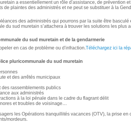
etain a essentiellement un rôle d'assistance, de prévention et 
s de plaintes des administrés et ne peut se substituer à la Ge
doléances des administrés qui pourrons par la suite être basculé 
le du sud muretain
s’attachera à trouver les solutions les plus
ommunale du sud muretain
et de la gendarmerie
ppeler en cas de problème ou d'infraction.
Téléchargez ici la rép
olice pluricommunale du sud muretain
personnes
ute et des arrêtés municipaux
et des rassemblements publics
stance aux administrés
actions à la loi pénale dans le cadre du flagrant délit
onores et troubles de voisinage…
agers les Opérations tranquillités vacances (OTV), la prise en 
nts/mordeurs.