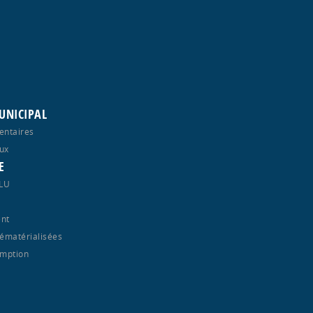
UNICIPAL
entaires
ux
E
PLU
nt
ématérialisées
emption