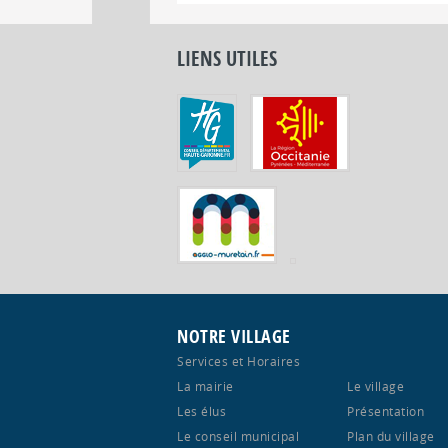
LIENS UTILES
NOTRE VILLAGE
Services et Horaires
La mairie
Le village
Les élus
Présentation
Le conseil municipal
Plan du village