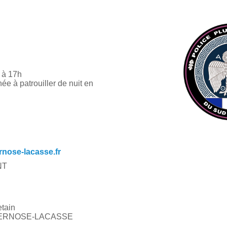
 à 17h
e à patrouiller de nuit en
nose-lacasse.fr
NT
tain
LAVERNOSE-LACASSE