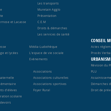
Les transports
ge
Muretain Agglo
te
Présentation
ernose et Lacasse
C.E.M
Droits & démarches
Les services de santé
CONSEIL M
esse
Média-Ludothèque
Actes réglem
ège et lycées
L'espace de vie sociale
Procès Verba
URBANISM
S
Evènements
Révision du 
Associations
PLU
maternelle
Associations culturelles
Assainisseme
élémentaire
Associations sportives
Démarches d
nts d'élèves
Foyer Rural
Droit de pré
ration scolaire
 devoirs