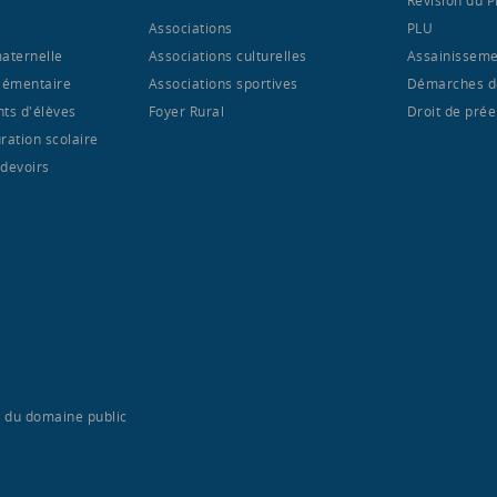
Associations
PLU
maternelle
Associations culturelles
Assainisseme
élémentaire
Associations sportives
Démarches d
nts d'élèves
Foyer Rural
Droit de pré
ration scolaire
 devoirs
n du domaine public