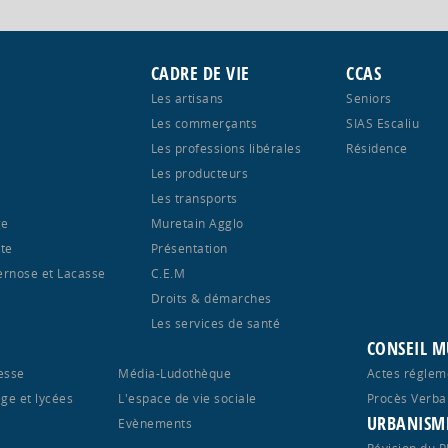
CADRE DE VIE
CCAS
Les artisans
Seniors
Les commerçants
SIAS Escaliu
Les professions libérales
Résidence
Les producteurs
Les transports
ge
Muretain Agglo
te
Présentation
ernose et Lacasse
C.E.M
Droits & démarches
Les services de santé
CONSEIL M
esse
Média-Ludothèque
Actes réglem
ège et lycées
L'espace de vie sociale
Procès Verba
URBANISM
S
Evènements
Révision du 