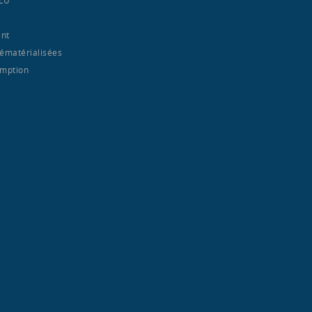
nt
ématérialisées
emption