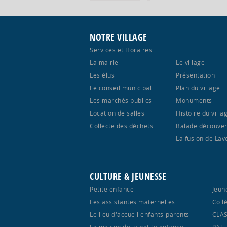
NOTRE VILLAGE
Services et Horaires
La mairie
Le village
Les élus
Présentation
Le conseil municipal
Plan du village
Les marchés publics
Monuments
Location de salles
Histoire du villa
Collecte des déchets
Balade découver
La fusion de Lav
CULTURE & JEUNESSE
Petite enfance
Jeun
Les assistantes maternelles
Coll
Le lieu d'accueil enfants-parents
CLA
La maison de la petite enfance
PAJ