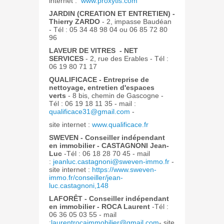
internet :
www.proxytis.com
JARDIN (CREATION ET ENTRETIEN) -
Thierry ZARDO
- 2, impasse Baudéan
- Tél : 05 34 48 98 04 ou 06 85 72 80
96
LAVEUR DE VITRES - NET
SERVICES
- 2, rue des Erables - Tél :
06 19 80 71 17
QUALIFICACE - Entreprise de
nettoyage, entretien d'espaces
verts
- 8 bis, chemin de Gascogne -
Tél : 06 19 18 11 35 - mail :
qualificace31@gmail.com
-
site internet :
www.qualificace.fr
SWEVEN - Conseiller indépendant
en immobilier - CASTAGNONI Jean-
Luc
-Tél : 06 18 28 70 45 - mail
:
j
eanluc.castagnoni@sweven-immo.fr
-
site internet :
https://www.sweven-
immo.fr/conseiller/jean-
luc.castagnoni,148
LAFORÊT - Conseiller indépendant
en immobilier - ROCA Laurent
-Tél :
06 36 05 03 55 - mail
:
laurentrocaimmobilier@gmail.com
- site