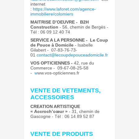
internet
:
https://www.laforet.com/agence-
immobiliere/colomiers
MAITRISE D’OEUVRE - B2H
Construction
- 56, chemin de Bergès -
Tél : 06 09 12 40 74
SERVICE A LA PERSONNE - Le Coup
de Pouce à Domicile
- Isabelle
Gilabert - 07-83-76-73-
01
contact@lecoupdepouceadomicile.fr
VOS OPTICIENNES -
42, rue du
Commerce
- 09-67-08-25-58
-
w
ww.vos-opticiennes.fr
VENTE DE VETEMENTS,
ACCESSOIRES
CREATION ARTISTIQUE
« Accroch’cœur »
-
31, chemin de
Gascogne - Tél : 06 14 89 52 87
VENTE DE PRODUITS