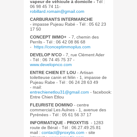
vapeur de véhicule à domicile -
Tél :
06 98 45 74 11-
robillard.romain@gmail.com
CARBURANTS INTERMARCHE
-
impasse Pujeau Rabé - Tél : 05 62 23
17 50
CONCEPT IMMO+
-
7, chemin des
Perrils - Tél : 06 42 08 86 68
-
https://conceptimmoplus.com
DEVELOP N'CO
-
7, rue Clément Ader
- Tél : 06 74 45 75 37 -
www.developnco.com
ENTRE CHIEN ET LOU
- Artisan
toiletteuse canin et félin - 1, impasse de
Pujeau Rabe
- Tél : 06 24 28 63 49
- mail:
entrechienetlou31@gmail.com
- facebook:
Entre Chien Etlou
FLEURISTE DOMINO
-
centre
commercial Les Aulnes - 1, avenue des
Pyrénées - Tél : 05 61 56 37 17
INFORMATIQUE
-
PROXYTIS
- 1283
route de Bérat -
Tél : 06.27.49.25.81
mail :
contact@proxytis.com
- site