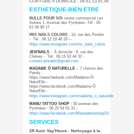
COIFFURE A DOMICILE
- 06.61.13.91.46
ESTHETIQUE-BIEN ETRE
BULLE POUR SOI
centre commercial Les
Aulnes 1, Avenue des Pyrénées -Tél : 05
61 08 90 17
IRIS NAILS
COLORS
- 10, rue des Perdrix
- Tél : 06 12 19 48 20 -
-
https://www.instagram.com/iris_nails_colors
JEN'NAILS
-
À domicile - 8, rue des
Chênes - Tél : 06 15 53 44 32 -
contact.jennails@gmail.com
MADAME Ô NATURELLE
-
7 chemin des
Perrils -
https://www.faebook.com/Madame-Ô-
NaturElle -
https://www.facebook.com/Madame-Ô-
NaturElle -
https://www.instagram.com/madame_o_naturelle
MANU TATTOO SHOP
-
30 avenue des
Pyrénées - 06 25 54 01 31
-
https://www.facebook.com/Manutattooshop31/
SERVICES
2R Auto Vap'Heure
-
Nettoyage à la