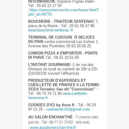
INTERMARCHE
Impasse Pujeau Rabé -
Tél : 05 62 23 17 50
https://www.intermarche.com/home.html?
pdv_id=04776
BOUCHERIE - TRAITEUR SENTENAC
7,
place de la Mairie - Tél : 05 61 56.37 86
www.boucherie-sentenac.fr
TERMINAL DE CUISSON Ô DELICES
DU PAIN
centre commercial Les Aulnes 1,
Avenue des Pyrénées 05.62.20.00.25
CAMION PIZZA A EMPORTER - PONTE
DI PIAVE
Tél : 06 61 33 61 60
L'INSTANT GOURMAND
-1 ter rue des
Oiseaux
du lundi au samedi de 18h à 22h
(21h30/23h suivant l'affluence)
PRODUCTEUR D'ASPERGES ET
CUEILLETTE DE FRAISES 0 LA FERME-
SCEA Terradoc lieu dit "Comménian" -
Tél : 06 74 74 71 86
www.cueillette-
lavernose.fr
COOKIES D'ICI by Anne K
- Tél : 06 29
97 01 25 -
cookiesdici31@gmail.com
- 7 chemin des
AU SALON ENCHAN'THÉ
perrils - Tél : 06 11 51 13 02 site web
:
www.ausalonenchan-the.fr